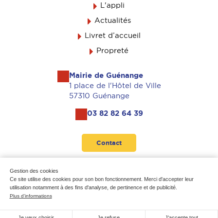
L'appli
Actualités
Livret d’accueil
Propreté
Mairie de Guénange
1 place de l'Hôtel de Ville
57310 Guénange
03 82 82 64 39
Contact
Suivez-nous
Gestion des cookies
Ce site utilise des cookies pour son bon fonctionnement. Merci d'accepter leur
utilisation notamment à des fins d'analyse, de pertinence et de publicité.
Plus d'informations
Mentions légales
-
Données personnelles
-
Plan du site
Je veux choisir
Je refuse
J'accepte tout