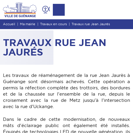
Contenu
Entête de page
Accueil
Ma mairie
Travaux en cours
Travaux rue Jean Jaurés
Menu principal
Recherche
TRAVAUX RUE JEAN
Pied de page
JAURÉS
Les travaux de réaménagement de la rue Jean Jaurès à
Guénange sont désormais achevés. Cette opération a
permis la réfection complète des trottoirs, des bordures
et de la chaussée sur l'ensemble de la rue, depuis le
croisement avec la rue de Metz jusqu'à l'intersection
avec la rue d'Uckange.
Dans le cadre de cette modernisation, de nouveaux
mâts d'éclairage public ont également été installés.
Équipés de technologies LED de nouvelle génération, ils