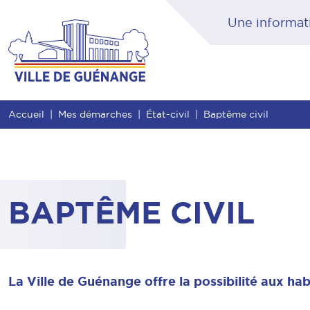
Contenu
Entête de page
Menu principal
Rec
Accueil
Mes démarches
État-civil
Baptême civil
BAPTÊME CIVIL
La Ville de Guénange offre la possibilité aux ha