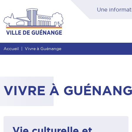
Contenu
Entête de page
Menu principal
Rec
Accueil
Vivre à Guénange
VIVRE À GUÉNAN
Vie culturelle et