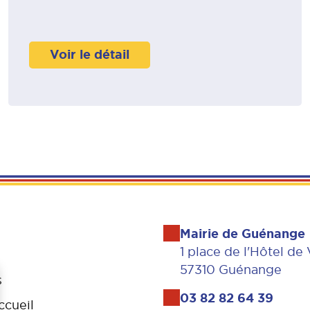
Voir le détail
Mairie de Guénange
1 place de l'Hôtel de 
57310 Guénange
s
03 82 82 64 39
ccueil