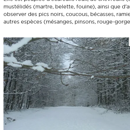
mustélidés (martre, belette, fouine), ainsi que d
observer des pics noirs, coucous, bécasses, ramier
autres espèces (mésanges, pinsons, rouge-gorge, 
ous
ext