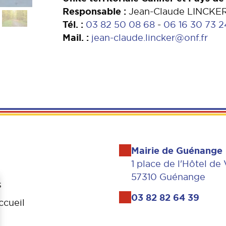
Responsable :
Jean-Claude LINCKE
Tél. :
03 82 50 08 68
-
06 16 30 73 2
Mail. :
jean-claude.lincker@onf.fr
Mairie de Guénange
1 place de l'Hôtel de 
57310 Guénange
s
03 82 82 64 39
ccueil