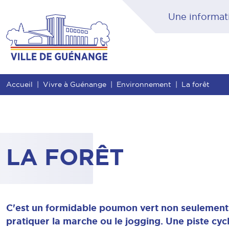
Contenu
Entête de page
Menu principal
Rec
Accueil
Vivre à Guénange
Environnement
La forêt
LA FORÊT
C'est un formidable poumon vert non seulement 
pratiquer la marche ou le jogging. Une piste cyc