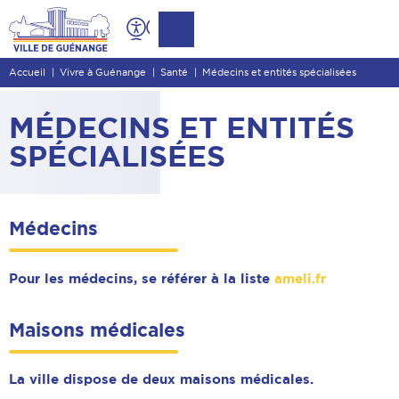
Contenu
Entête de page
Accueil
Vivre à Guénange
Santé
Médecins et entités spécialisées
Menu principal
Recherche
MÉDECINS ET ENTITÉS
Pied de page
SPÉCIALISÉES
Médecins
Pour les médecins, se référer à la liste
ameli.fr
Maisons médicales
La ville dispose de deux maisons médicales.