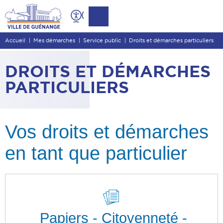
Contenu
Entête de page
Accueil
Mes démarches
Service public
Droits et démarches particuliers
Menu principal
Recherche
DROITS ET DÉMARCHES
Pied de page
PARTICULIERS
Vos droits et démarches
en tant que particulier
Papiers - Citoyenneté -