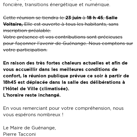
foncière, transitions énergétique et numérique.
23 juin
18 h 45
Salle
Cette réunion se tiendra le
à
,
Voltaire,
Elle est ouverte à tous les habitants, sans
inscription préalable.
Votre présence et vos contributions sont précieuses
pour façonner l'avenir de Guénange. Nous comptons sur
votre participation.
En raison des très fortes chaleurs actuelles et afin de
vous accueillir dans les meilleures conditions de
confort, la réunion publique prévue ce soir à partir de
18h45 est déplacée dans la salle des délibérations à
l'Hôtel de Ville (climatisée).
L'horaire reste inchangé.
En vous remerciant pour votre compréhension, nous
vous espérons nombreux !
Le Maire de Guénange,
Pierre Tacconi