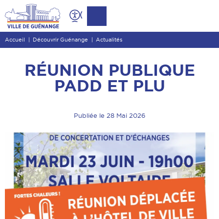
Contenu
Entête de page
Accueil
Découvrir Guénange
Actualités
Menu principal
Recherche
RÉUNION PUBLIQUE
Pied de page
PADD ET PLU
Publiée le 28 Mai 2026