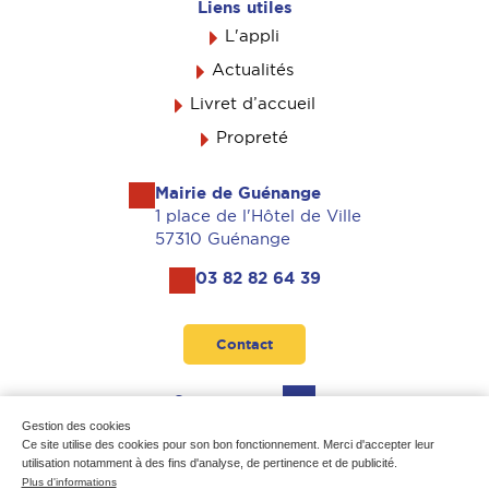
Liens utiles
L'appli
Actualités
Livret d’accueil
Propreté
Mairie de Guénange
1 place de l'Hôtel de Ville
57310 Guénange
03 82 82 64 39
Contact
Suivez-nous
Gestion des cookies
Ce site utilise des cookies pour son bon fonctionnement. Merci d'accepter leur
utilisation notamment à des fins d'analyse, de pertinence et de publicité.
Plus d'informations
Mentions légales
-
Données personnelles
-
Plan du site