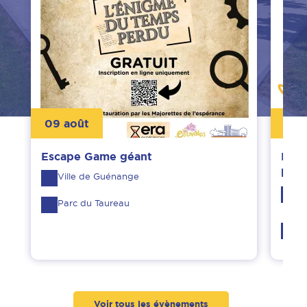
09 août
13 ju
Escape Game géant
Ferm
bibl
Ville de Guénange
Bi
Parc du Taureau
Mi
G
Voir tous les évènements