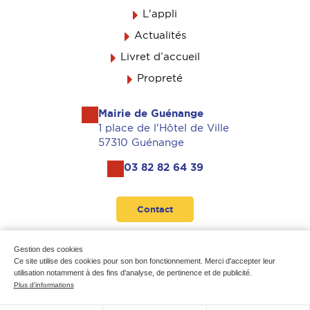
L'appli
Actualités
Livret d’accueil
Propreté
Mairie de Guénange
1 place de l'Hôtel de Ville
57310 Guénange
03 82 82 64 39
Contact
Suivez-nous
Gestion des cookies
Ce site utilise des cookies pour son bon fonctionnement. Merci d'accepter leur
utilisation notamment à des fins d'analyse, de pertinence et de publicité.
Plus d'informations
Mentions légales
-
Données personnelles
-
Plan du site