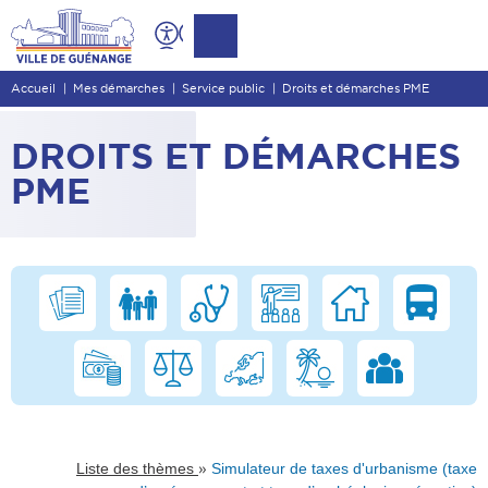
Contenu
Entête de page
Accueil
Mes démarches
Service public
Droits et démarches PME
Menu principal
Recherche
DROITS ET DÉMARCHES
Pied de page
PME
»
Liste des thèmes
Simulateur de taxes d'urbanisme (taxe