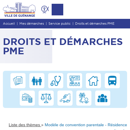
Contenu
Entête de page
Accueil
Mes démarches
Service public
Droits et démarches PME
Menu principal
Recherche
DROITS ET DÉMARCHES
Pied de page
PME
»
Liste des thèmes
Modèle de convention parentale - Résidence