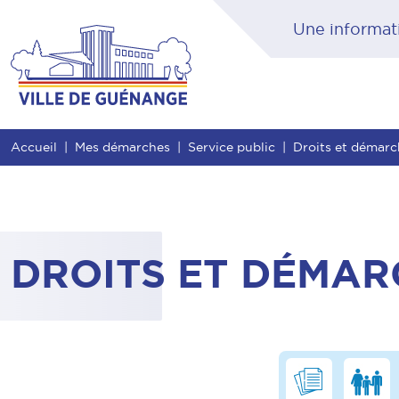
Contenu
Entête de page
Menu principal
Rec
Accueil
Mes démarches
Service public
Droits et démar
DROITS ET DÉMAR