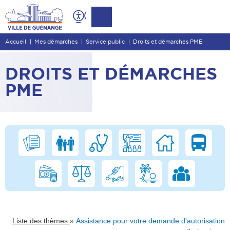
Contenu
Entête de page
Accueil
Mes démarches
Service public
Droits et démarches PME
Menu principal
Recherche
DROITS ET DÉMARCHES
Pied de page
PME
»
Liste des thèmes
Assistance pour votre demande d'autorisation