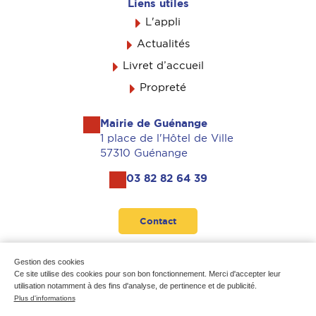
Liens utiles
L'appli
Actualités
Livret d’accueil
Propreté
Mairie de Guénange
1 place de l'Hôtel de Ville
57310 Guénange
03 82 82 64 39
Contact
Suivez-nous
Gestion des cookies
Ce site utilise des cookies pour son bon fonctionnement. Merci d'accepter leur
utilisation notamment à des fins d'analyse, de pertinence et de publicité.
Plus d'informations
Mentions légales
-
Données personnelles
-
Plan du site