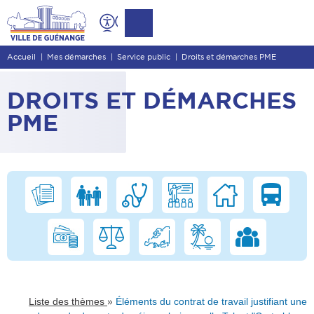
Contenu
Entête de page
Accueil
Mes démarches
Service public
Droits et démarches PME
Menu principal
Recherche
DROITS ET DÉMARCHES
Pied de page
PME
»
Liste des thèmes
Éléments du contrat de travail justifiant une