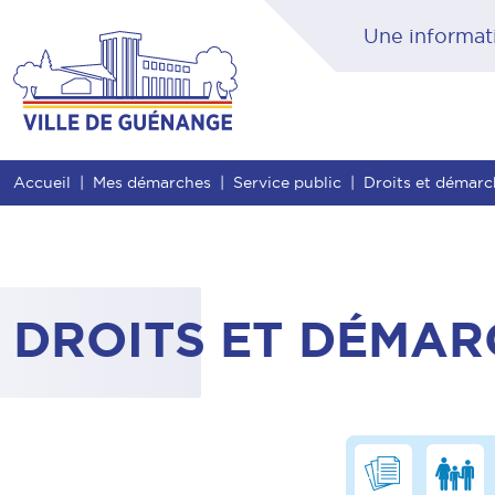
Contenu
Entête de page
Menu principal
Rec
Accueil
Mes démarches
Service public
Droits et démar
DROITS ET DÉMAR