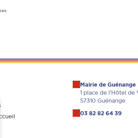
nces
Mairie de Guénange
1 place de l'Hôtel de 
57310 Guénange
s
03 82 82 64 39
ccueil