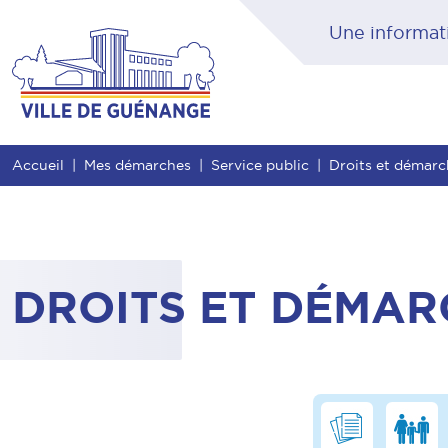
Contenu
Entête de page
Menu principal
Rec
Accueil
Mes démarches
Service public
Droits et démar
DROITS ET DÉMAR