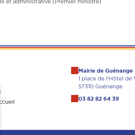
le et administrative (Premier ministre)
Mairie de Guénange
1 place de l'Hôtel de 
57310 Guénange
s
03 82 82 64 39
ccueil