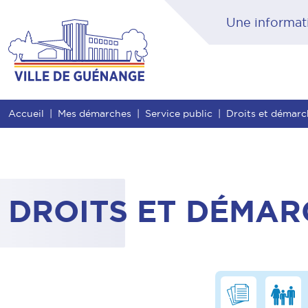
Contenu
Entête de page
Menu principal
Rec
Accueil
Mes démarches
Service public
Droits et démar
DROITS ET DÉMAR