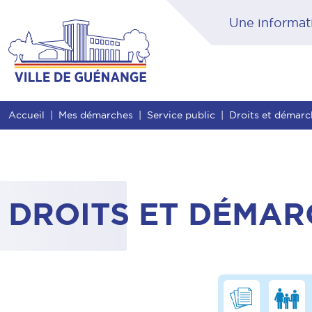
Contenu
Entête de page
Menu principal
Rec
Accueil
Mes démarches
Service public
Droits et démar
DROITS ET DÉMAR