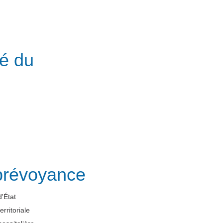
é du
prévoyance
'État
rritoriale