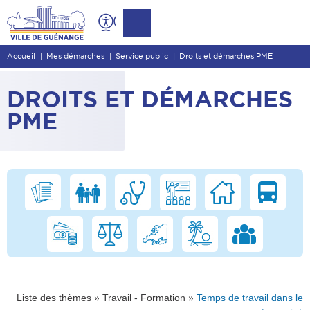
Contenu
Entête de page
Accueil
Mes démarches
Service public
Droits et démarches PME
Menu principal
Recherche
DROITS ET DÉMARCHES
Pied de page
PME
»
»
Liste des thèmes
Travail - Formation
Temps de travail dans le