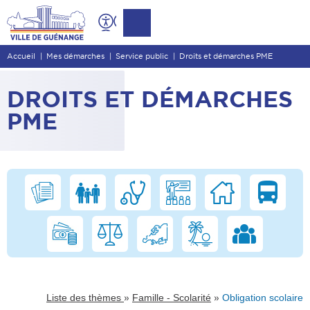
Contenu
Entête de page
Accueil
Mes démarches
Service public
Droits et démarches PME
Menu principal
Recherche
DROITS ET DÉMARCHES
Pied de page
PME
»
»
Liste des thèmes
Famille - Scolarité
Obligation scolaire