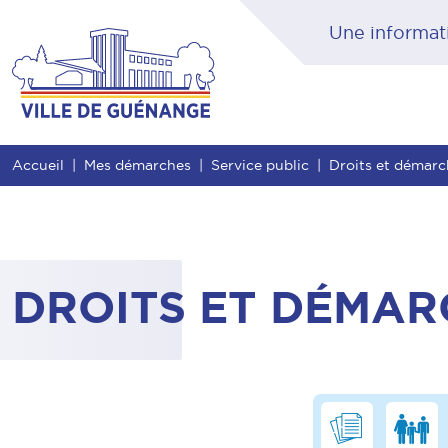
Contenu
Entête de page
Menu principal
Rec
Accueil
Mes démarches
Service public
Droits et démar
DROITS ET DÉMAR