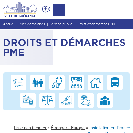
Contenu
Entête de page
Accueil
Mes démarches
Service public
Droits et démarches PME
Menu principal
Recherche
DROITS ET DÉMARCHES
Pied de page
PME
»
»
Liste des thèmes
Étranger - Europe
Installation en France