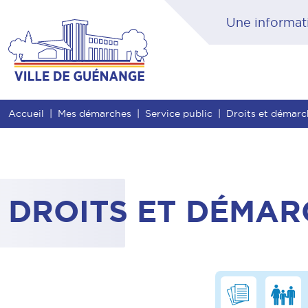
Contenu
Entête de page
Menu principal
Rec
Accueil
Mes démarches
Service public
Droits et démar
DROITS ET DÉMAR