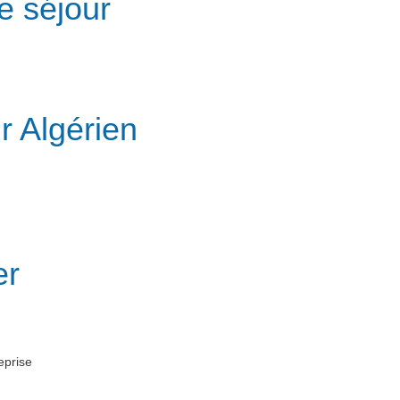
e séjour
r Algérien
er
eprise