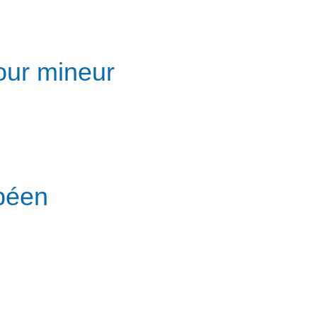
our mineur
péen