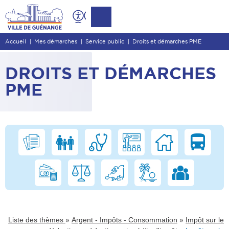
Contenu
Entête de page
Accueil
Mes démarches
Service public
Droits et démarches PME
Menu principal
Recherche
DROITS ET DÉMARCHES
Pied de page
PME
»
»
Liste des thèmes
Argent - Impôts - Consommation
Impôt sur le