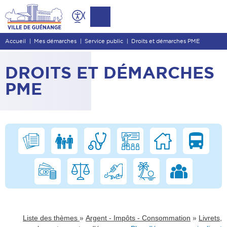
Contenu
Entête de page
Accueil
Mes démarches
Service public
Droits et démarches PME
Menu principal
Recherche
DROITS ET DÉMARCHES
Pied de page
PME
»
»
Liste des thèmes
Argent - Impôts - Consommation
Livrets,