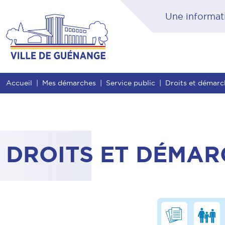
Contenu
Entête de page
Menu principal
Rec
Accueil
Mes démarches
Service public
Droits et démar
DROITS ET DÉMAR