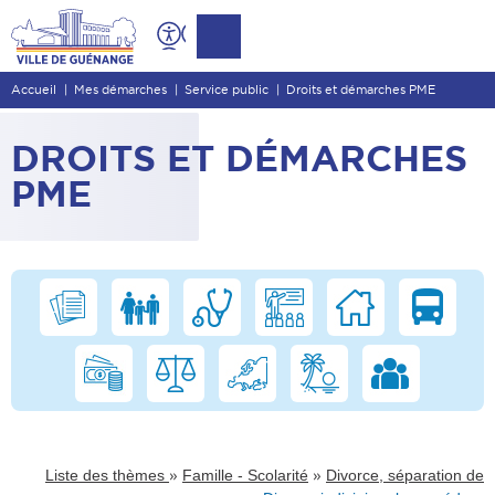
Contenu
Entête de page
Accueil
Mes démarches
Service public
Droits et démarches PME
Menu principal
Recherche
DROITS ET DÉMARCHES
Pied de page
PME
»
»
Liste des thèmes
Famille - Scolarité
Divorce, séparation de