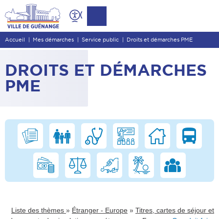
Contenu
Entête de page
Accueil
Mes démarches
Service public
Droits et démarches PME
Menu principal
Recherche
DROITS ET DÉMARCHES
Pied de page
PME
»
»
Liste des thèmes
Étranger - Europe
Titres, cartes de séjour et