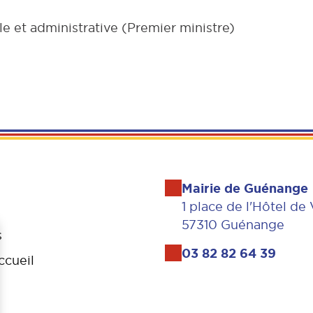
le et administrative (Premier ministre)
Mairie de Guénange
1 place de l'Hôtel de 
57310 Guénange
s
03 82 82 64 39
ccueil