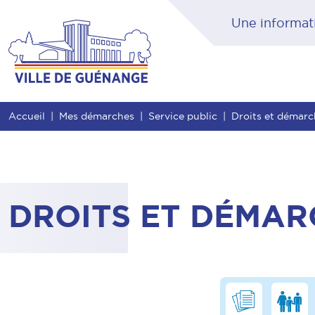
Contenu
Entête de page
Menu principal
Rec
Accueil
Mes démarches
Service public
Droits et démar
DROITS ET DÉMAR