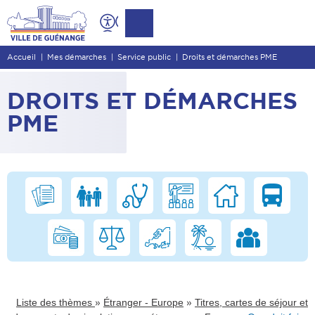
Contenu
Entête de page
Accueil
Mes démarches
Service public
Droits et démarches PME
Menu principal
Recherche
DROITS ET DÉMARCHES
Pied de page
PME
»
»
Liste des thèmes
Étranger - Europe
Titres, cartes de séjour et