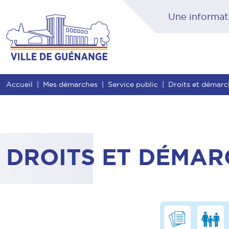
Contenu
Entête de page
Menu principal
Rec
Accueil
Mes démarches
Service public
Droits et démar
DROITS ET DÉMAR