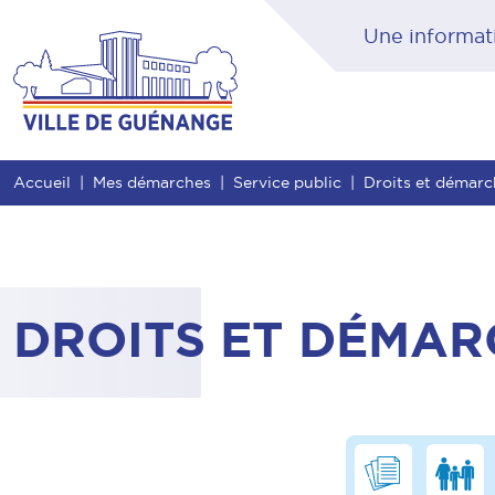
Contenu
Entête de page
Menu principal
Rec
Accueil
Mes démarches
Service public
Droits et démar
DROITS ET DÉMAR