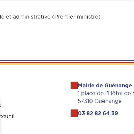
le et administrative (Premier ministre)
Mairie de Guénange
1 place de l'Hôtel de 
57310 Guénange
s
03 82 82 64 39
ccueil