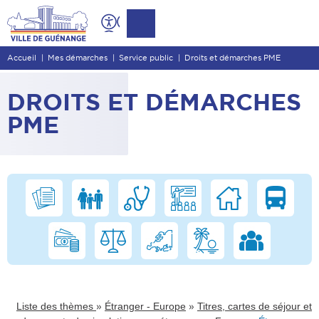
Contenu
Entête de page
Accueil
Mes démarches
Service public
Droits et démarches PME
Menu principal
Recherche
DROITS ET DÉMARCHES
Pied de page
PME
»
»
Liste des thèmes
Étranger - Europe
Titres, cartes de séjour et