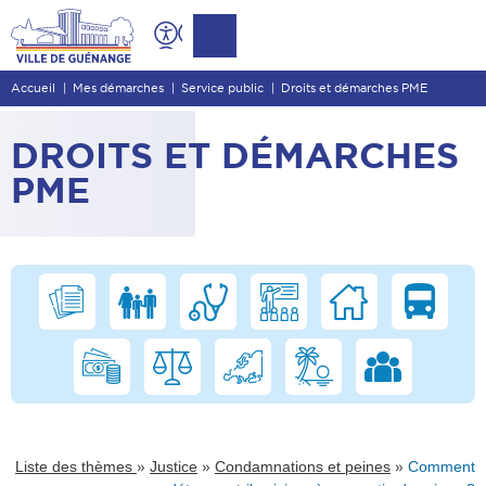
Contenu
Entête de page
Accueil
Mes démarches
Service public
Droits et démarches PME
Menu principal
Recherche
DROITS ET DÉMARCHES
Pied de page
PME
»
»
»
Liste des thèmes
Justice
Condamnations et peines
Comment