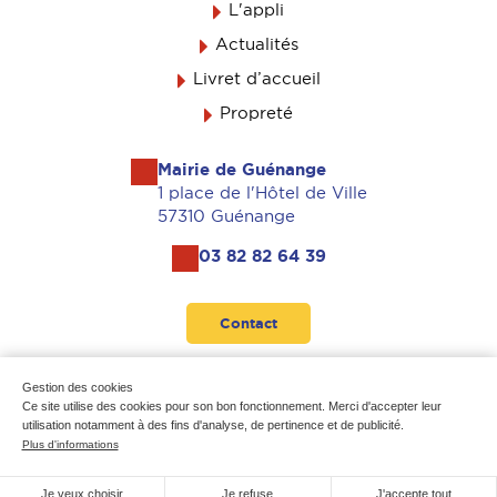
L'appli
Actualités
Livret d’accueil
Propreté
Mairie de Guénange
1 place de l'Hôtel de Ville
57310 Guénange
03 82 82 64 39
Contact
Suivez-nous
Gestion des cookies
Ce site utilise des cookies pour son bon fonctionnement. Merci d'accepter leur
utilisation notamment à des fins d'analyse, de pertinence et de publicité.
Plus d'informations
Mentions légales
-
Données personnelles
-
Plan du site
Je veux choisir
Je refuse
J'accepte tout