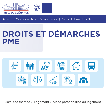
Contenu
Entête de page
Accueil
Mes démarches
Service public
Droits et démarches PME
Menu principal
Recherche
DROITS ET DÉMARCHES
Pied de page
PME
»
»
»
Liste des thèmes
Logement
Aides personnelles au logement