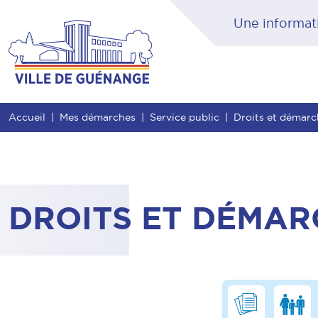
Contenu
Entête de page
Menu principal
Rec
Accueil
Mes démarches
Service public
Droits et démar
DROITS ET DÉMAR