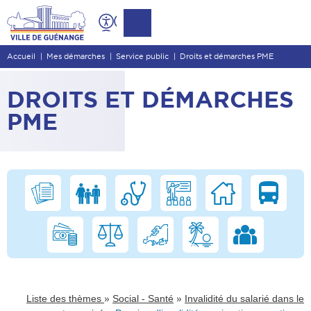
Contenu
Entête de page
Accueil
Mes démarches
Service public
Droits et démarches PME
Menu principal
Recherche
DROITS ET DÉMARCHES
Pied de page
PME
»
»
Liste des thèmes
Social - Santé
Invalidité du salarié dans le