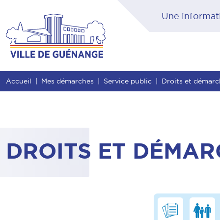
Contenu
Entête de page
Menu principal
Rec
Accueil
Mes démarches
Service public
Droits et démar
DROITS ET DÉMAR