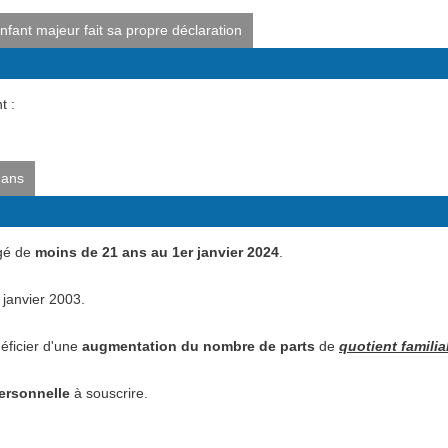
nfant majeur fait sa propre déclaration
t :
 ans
âgé de
moins de 21 ans au 1er janvier 2024
.
 janvier 2003.
éficier d'une
augmentation du nombre de parts
de
quotient familia
ersonnelle
à souscrire.