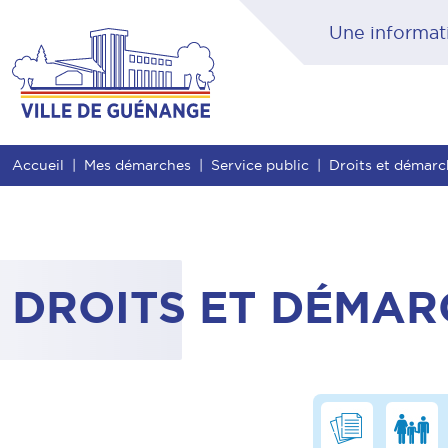
Contenu
Entête de page
Menu principal
Rec
Accueil
Mes démarches
Service public
Droits et démar
DROITS ET DÉMAR