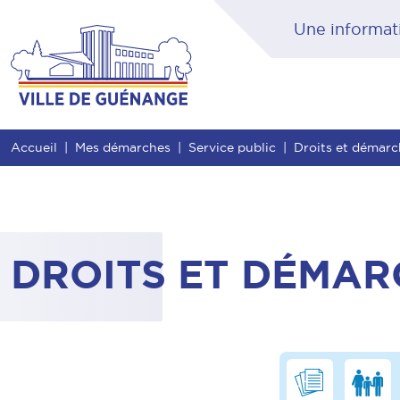
Contenu
Entête de page
Menu principal
Rec
Accueil
Mes démarches
Service public
Droits et démar
DROITS ET DÉMAR