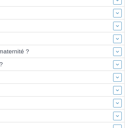
maternité ?
 ?