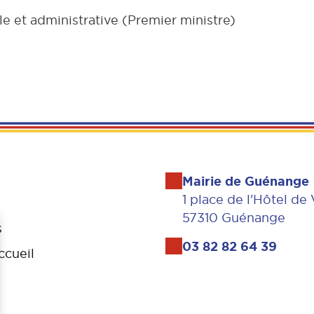
le et administrative (Premier ministre)
Mairie de Guénange
1 place de l'Hôtel de 
57310 Guénange
s
03 82 82 64 39
ccueil