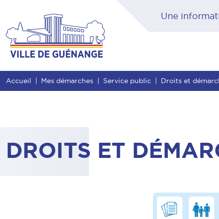
Contenu
Entête de page
Menu principal
Rec
Accueil
Mes démarches
Service public
Droits et démar
DROITS ET DÉMAR