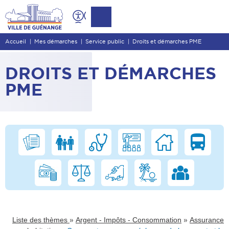
Contenu
Entête de page
Accueil
Mes démarches
Service public
Droits et démarches PME
Menu principal
Recherche
DROITS ET DÉMARCHES
Pied de page
PME
»
»
Liste des thèmes
Argent - Impôts - Consommation
Assurance