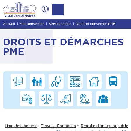
Contenu
Entête de page
Accueil
Mes démarches
Service public
Droits et démarches PME
Menu principal
Recherche
DROITS ET DÉMARCHES
Pied de page
PME
»
»
Liste des thèmes
Travail - Formation
Retraite d'un agent public