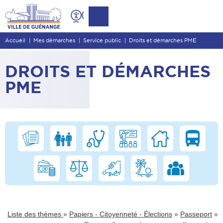
Contenu
Entête de page
Accueil
Mes démarches
Service public
Droits et démarches PME
Menu principal
Recherche
DROITS ET DÉMARCHES
Pied de page
PME
»
»
»
Liste des thèmes
Papiers - Citoyenneté - Élections
Passeport