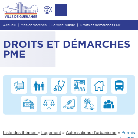
Contenu
Entête de page
Accueil
Mes démarches
Service public
Droits et démarches PME
Menu principal
Recherche
DROITS ET DÉMARCHES
Pied de page
PME
»
»
»
Liste des thèmes
Logement
Autorisations d'urbanisme
Permis