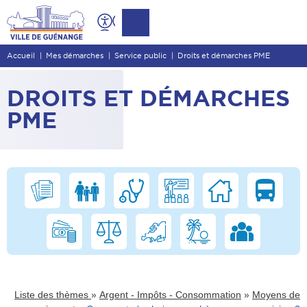
Contenu
Entête de page
Accueil
Mes démarches
Service public
Droits et démarches PME
Menu principal
Recherche
DROITS ET DÉMARCHES
Pied de page
PME
»
»
Liste des thèmes
Argent - Impôts - Consommation
Moyens de