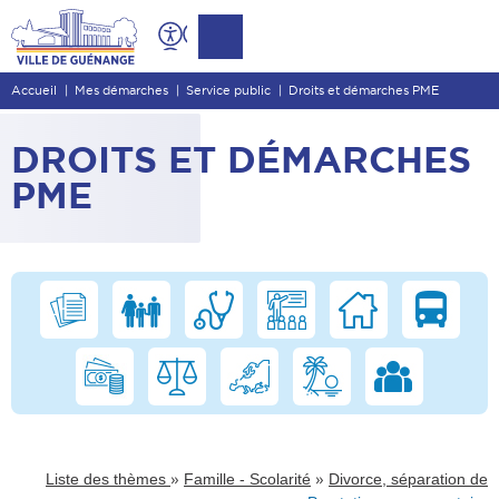
Contenu
Entête de page
Accueil
Mes démarches
Service public
Droits et démarches PME
Menu principal
Recherche
DROITS ET DÉMARCHES
Pied de page
PME
»
»
Liste des thèmes
Famille - Scolarité
Divorce, séparation de