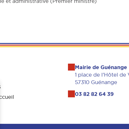
le et administrative (Premier ministre)
Mairie de Guénange
1 place de l'Hôtel de 
57310 Guénange
s
03 82 82 64 39
ccueil