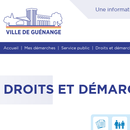
Contenu
Entête de page
Menu principal
Rec
Accueil
Mes démarches
Service public
Droits et démar
DROITS ET DÉMAR