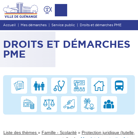
Contenu
Entête de page
Accueil
Mes démarches
Service public
Droits et démarches PME
Menu principal
Recherche
DROITS ET DÉMARCHES
Pied de page
PME
»
»
Liste des thèmes
Famille - Scolarité
Protection juridique (tutelle,