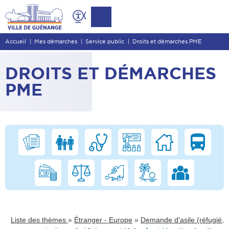
Contenu
Entête de page
Accueil
Mes démarches
Service public
Droits et démarches PME
Menu principal
Recherche
DROITS ET DÉMARCHES
Pied de page
PME
»
»
Liste des thèmes
Étranger - Europe
Demande d'asile (réfugié,